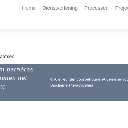
Home
Dienstverlening
Processen
Proje
aatsen.
om barrières
ouden het
© Alle rechten voorbehouden
Algemene vo
Disclaimer
Privacybeleid
 te