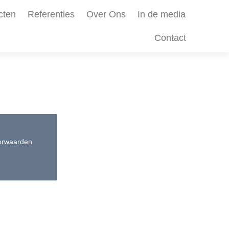
cten
Referenties
Over Ons
In de media
Contact
orwaarden