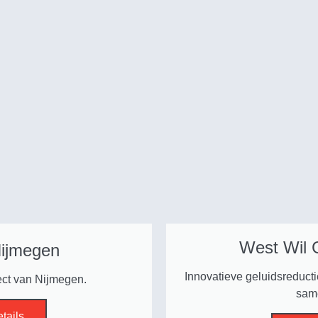
West Wil 
Nijmegen
Innovatieve geluidsreducti
ect van Nijmegen.
sam
etails