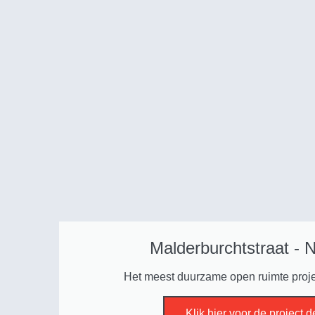
Malderburchtstraat - 
Het meest duurzame open ruimte proj
Klik hier voor de project d