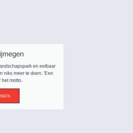
ijmegen
 landschapspark en eetbaar
n niks meer te doen. 'Een
 het motto.
etails
om barrières