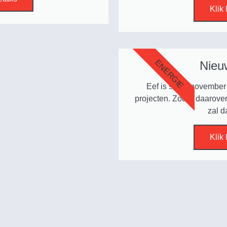
Klik 
ENERGIE
Nieu
Eef is sinds november
projecten. Zodra daarove
zal d
Klik 