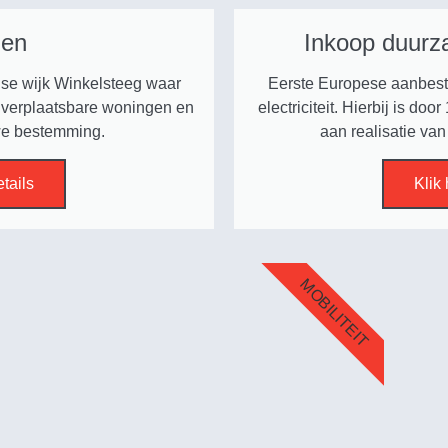
gen
Inkoop duurza
gse wijk Winkelsteeg waar
Eerste Europese aanbest
verplaatsbare woningen en
electriciteit. Hierbij is d
uwe bestemming.
aan realisatie va
etails
Klik 
MOBILITEIT