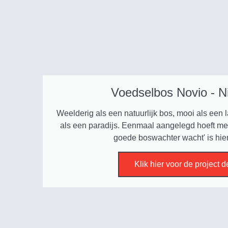
Voedselbos Novio - N
Weelderig als een natuurlijk bos, mooi als een
als een paradijs. Eenmaal aangelegd hoeft me
goede boswachter wacht' is hier
Klik hier voor de project d
“Niks mooiers dan relaties helpen 