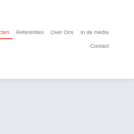
cten
Referenties
Over Ons
In de media
Contact