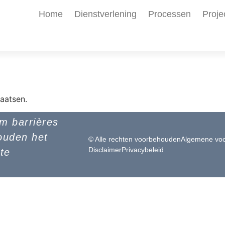
Home
Dienstverlening
Processen
Proje
aatsen.
om barrières
ouden het
© Alle rechten voorbehouden
Algemene vo
Disclaimer
Privacybeleid
 te