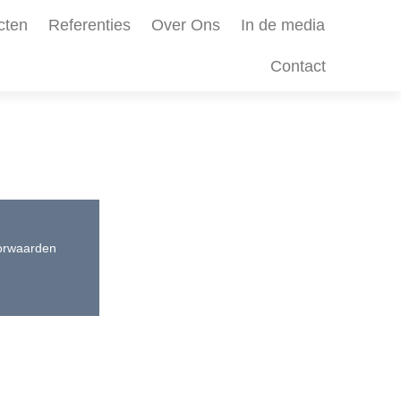
cten
Referenties
Over Ons
In de media
Contact
orwaarden