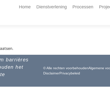
Home
Dienstverlening
Processen
Proje
aatsen.
om barrières
ouden het
© Alle rechten voorbehouden
Algemene vo
Disclaimer
Privacybeleid
 te