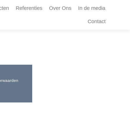
cten
Referenties
Over Ons
In de media
Contact
orwaarden