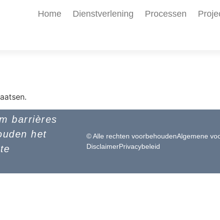
Home
Dienstverlening
Processen
Proje
aatsen.
om barrières
ouden het
© Alle rechten voorbehouden
Algemene vo
Disclaimer
Privacybeleid
 te