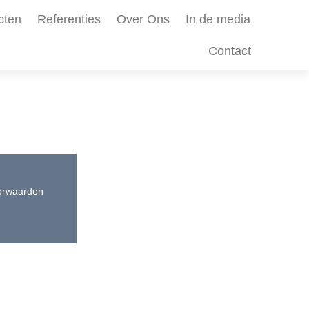
cten
Referenties
Over Ons
In de media
Contact
orwaarden